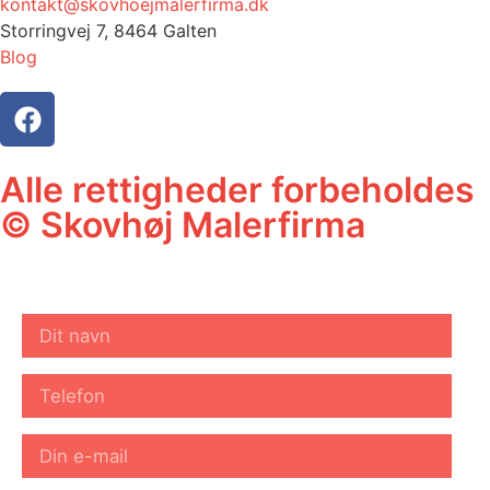
kontakt@skovhoejmalerfirma.dk
Storringvej 7, 8464 Galten
Blog
Alle rettigheder forbeholdes
© Skovhøj Malerfirma
RING MIG OP