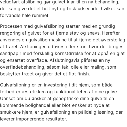
veludført afslibning gør gulvet klar til en ny behandling,
der kan give det et helt nyt og frisk udseende, hvilket kan
forvandle hele rummet.
Processen med gulvafslibning starter med en grundig
rengøring af gulvet for at fjerne støv og snavs. Herefter
anvendes en gulvslibermaskine til at fjerne det øverste lag
af træet. Afslibningen udføres i flere trin, hvor der bruges
sandpapir med forskellig kornstørrelse for at opnå en glat
og ensartet overflade. Afslutningsvis påføres en ny
overfladebehandling, såsom lak, olie eller maling, som
beskytter træet og giver det et flot finish.
Gulvafslibning er en investering i dit hjem, som både
forbedrer æstetikken og funktionaliteten af dine gulve.
Uanset om du ønsker at genopfriske dine gulve til en
kommende bolighandel eller blot ønsker at nyde et
smukkere hjem, er gulvafslibning en pålidelig løsning, der
leverer imponerende resultater.