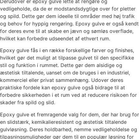
Derudover er epoxy gulve lette at rengøre og
vedligeholde, da de er modstandsdygtige over for pletter
og spild. Dette gør dem ideelle til områder med høj trafik
og behov for hyppig rengøring. Epoxy gulve er også kendt
for deres evne til at skabe en jævn og sømløs overflade,
hvilket kan forbedre udseendet af ethvert rum.
Epoxy gulve fås i en række forskellige farver og finishes,
hvilket gør det muligt at tilpasse gulvet til den specifikke
stil og funktion i rummet. Dette gør dem alsidige og
æstetisk tiltalende, uanset om de bruges i en industriel,
kommerciel eller privat sammenhæng. Udover deres
praktiske fordele kan epoxy gulve også bidrage til at
forbedre sikkerheden i et rum ved at reducere risikoen for
skader fra spild og slid.
Epoxy gulve et fremragende valg for dem, der har brug for
en slidstærk, kemikalieresistent og æstetisk tiltalende
gulvløsning. Deres holdbarhed, nemme vedligeholdelse og
tilpasningsmuligheder gør dem til en populær løsning for