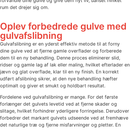
forvandle dine gulve og give dem nyt liv, uanset hvilket
rum det drejer sig om.
Oplev forbedrede gulve med
gulvafslibning
Gulvafslibning er en yderst effektiv metode til at forny
dine gulve ved at fjerne gamle overflader og forberede
dem til en ny behandling. Denne proces eliminerer slid,
ridser og gamle lag af lak eller maling, hvilket efterlader en
jævn og glat overflade, klar til en ny finish. En korrekt
udført afslibning sikrer, at den nye behandling hæfter
optimalt og giver et smukt og holdbart resultat.
Fordelene ved gulvafslibning er mange. For det første
forlænger det gulvets levetid ved at fjerne skader og
slitage, hvilket forhindrer yderligere forringelse. Derudover
forbedrer det markant gulvets udseende ved at fremhæve
det naturlige træ og fjerne misfarvninger og pletter. En