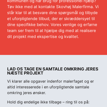
kommunen og har brug for professionel hjælp?
Tøv ikke med at kontakte Skovhøj Malerfirma. Vi
står klar til at besvare dine spørgsmål og tilbyde
et uforpligtende tilbud, der er skræddersyet til
dine specifikke behov. Vores venlige og erfarne
team ser frem til at hjælpe dig med at realisere
dit projekt med ekspertise og kvalitet.
LAD OS TAGE EN SAMTALE OMKRING JERES
NÆSTE PROJEKT
Vi klarer alle opgaver indenfor malerfaget og er
altid interesserede i en uforpligtende samtale
omkring jeres ønsker.
Hold dig endelige ikke tilbage – ring til os på: