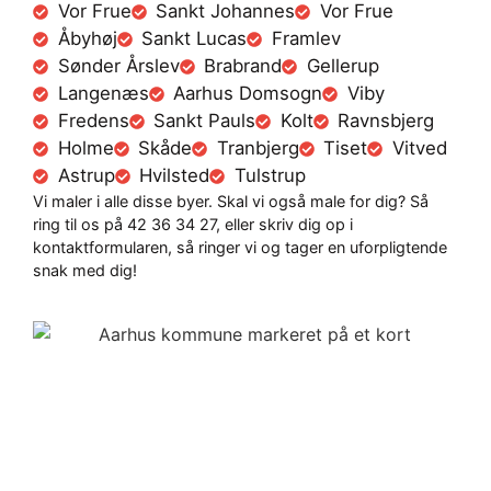
Vor Frue
Sankt Johannes
Vor Frue
Åbyhøj
Sankt Lucas
Framlev
Sønder Årslev
Brabrand
Gellerup
Langenæs
Aarhus Domsogn
Viby
Fredens
Sankt Pauls
Kolt
Ravnsbjerg
Holme
Skåde
Tranbjerg
Tiset
Vitved
Astrup
Hvilsted
Tulstrup
Vi maler i alle disse byer. Skal vi også male for dig? Så
ring til os på 42 36 34 27, eller skriv dig op i
kontaktformularen, så ringer vi og tager en uforpligtende
snak med dig!